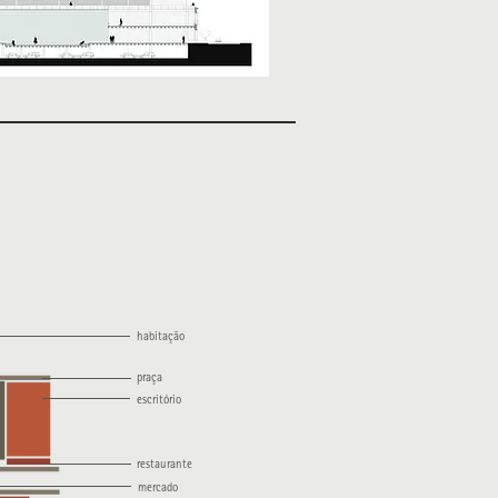
habitação
praça
escritório
restaurante
mercado