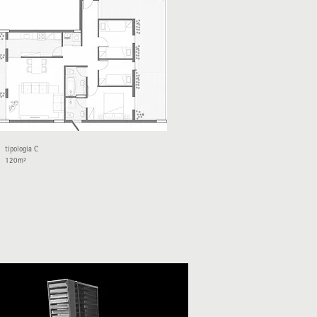
tipologia C
120m²