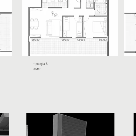
tipologia B
85m²