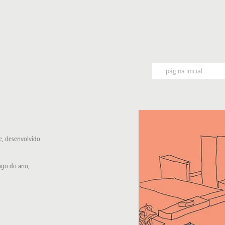
S
página inicial
e, desenvolvido
ngo do ano,