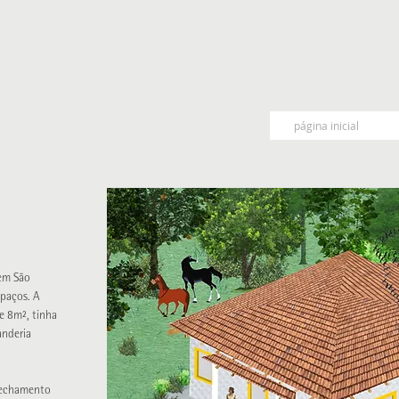
S
página inicial
 em São
spaços. A
e 8m², tinha
anderia
 fechamento