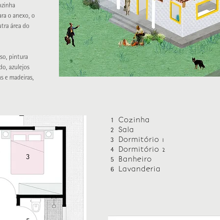
ozinha
ara o anexo, o
utra área do
so, pintura
do, azulejos
ns e madeiras,
Cozinha
1
Sala
2
Dormitório 1
3
Dormitório 2
4
3
Banheiro
5
Lavanderia
6