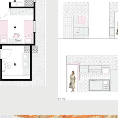
5
4
6
Corte